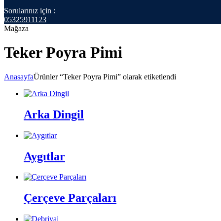
Sorularınız için :
05325911123
Mağaza
Teker Poyra Pimi
Anasayfa
Ürünler “Teker Poyra Pimi” olarak etiketlendi
Arka Dingil
Aygıtlar
Çerçeve Parçaları