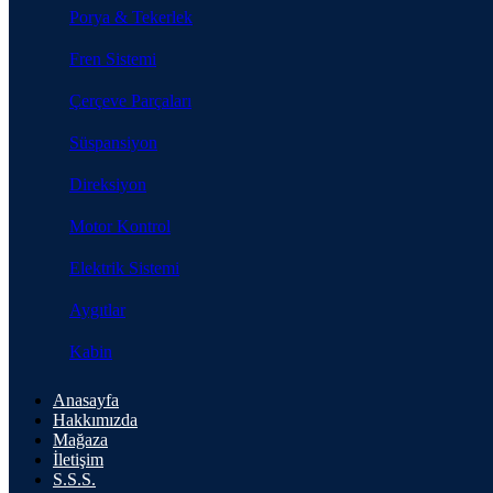
Porya & Tekerlek
Fren Sistemi
Çerçeve Parçaları
Süspansiyon
Direksiyon
Motor Kontrol
Elektrik Sistemi
Aygıtlar
Kabin
Anasayfa
Hakkımızda
Mağaza
İletişim
S.S.S.