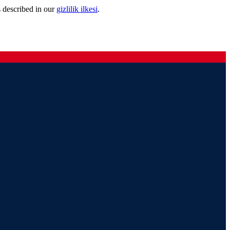
s described in our
gizlilik ilkesi
.