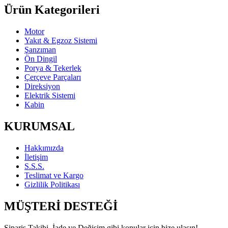
Ürün Kategorileri
Motor
Yakıt & Egzoz Sistemi
Şanzıman
Ön Dingil
Porya & Tekerlek
Çerçeve Parçaları
Direksiyon
Elektrik Sistemi
Kabin
KURUMSAL
Hakkımızda
İletişim
S.S.S.
Teslimat ve Kargo
Gizlilik Politikası
MÜŞTERİ DESTEĞİ
Sipariş Takibi, İade ve Değişim gibi konular için bize ulaşın!