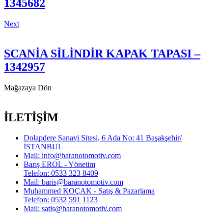
1345682
Next
SCANİA SİLİNDİR KAPAK TAPASI –
1342957
Mağazaya Dön
İLETİŞİM
Dolapdere Sanayi Sitesi, 6 Ada No: 41 Başakşehir/
İSTANBUL
Mail: info@baranotomotiv.com
Barış EROL - Yönetim
Telefon: 0533 323 8409
Mail: baris@baranotomotiv.com
Muhammed KOÇAK - Satış & Pazarlama
Telefon: 0532 591 1123
Mail: satis@baranotomotiv.com