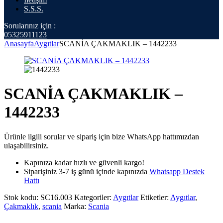
S.S.S.
Sorularınız için :
05325911123
Anasayfa
Aygıtlar
SCANİA ÇAKMAKLIK – 1442233
SCANİA ÇAKMAKLIK –
1442233
Ürünle ilgili sorular ve sipariş için bize WhatsApp hattımızdan
ulaşabilirsiniz.
Kapınıza kadar hızlı ve güvenli kargo!
Siparişiniz 3-7 iş günü içinde kapınızda
Whatsapp Destek
Hattı
Stok kodu:
SC16.003
Kategoriler:
Aygıtlar
Etiketler:
Aygıtlar
,
Çakmaklık
,
scania
Marka:
Scania