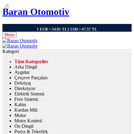
Baran Otomotiv
1 EUR = 54.91 TL
1 USD = 47.57 TL
Menu
Kategori
Tüm Kategoriler
Arka Dingil
Aygıtlar
Çerçeve Parçaları
Debriyaj
Direksiyon
Elektrik Sistemi
Fren Sistemi
Kabin
Kardan Mili
Motor
Motor Kontrol
Ön Dingil
Porya & Tekerlek