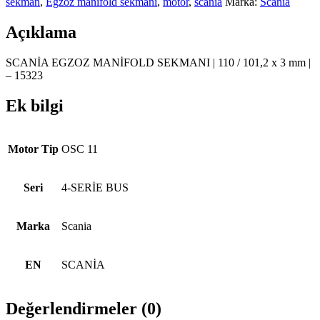
sekman
,
Egzoz manifold sekmanı
,
motor
,
scania
Marka:
Scania
Açıklama
SCANİA EGZOZ MANİFOLD SEKMANI | 110 / 101,2 x 3 mm |
– 15323
Ek bilgi
Motor Tip
OSC 11
Seri
4-SERİE BUS
Marka
Scania
EN
SCANİA
Değerlendirmeler (0)