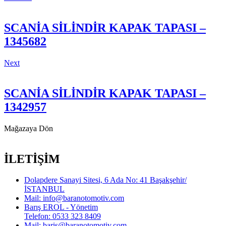
SCANİA SİLİNDİR KAPAK TAPASI –
1345682
Next
SCANİA SİLİNDİR KAPAK TAPASI –
1342957
Mağazaya Dön
İLETİŞİM
Dolapdere Sanayi Sitesi, 6 Ada No: 41 Başakşehir/
İSTANBUL
Mail: info@baranotomotiv.com
Barış EROL - Yönetim
Telefon: 0533 323 8409
Mail: baris@baranotomotiv.com