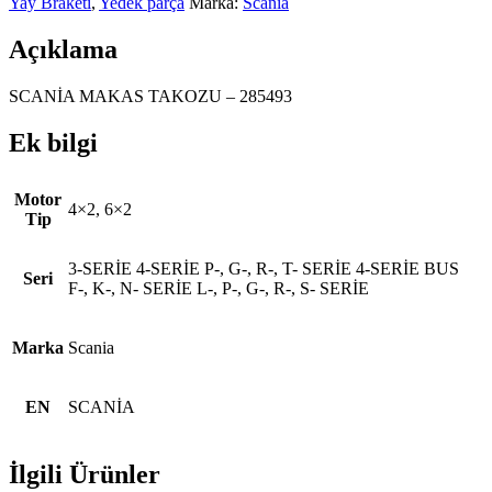
Yay Braketi
,
Yedek parça
Marka:
Scania
Açıklama
SCANİA MAKAS TAKOZU – 285493
Ek bilgi
Motor
4×2, 6×2
Tip
3-SERİE 4-SERİE P-, G-, R-, T- SERİE 4-SERİE BUS
Seri
F-, K-, N- SERİE L-, P-, G-, R-, S- SERİE
Marka
Scania
EN
SCANİA
İlgili Ürünler