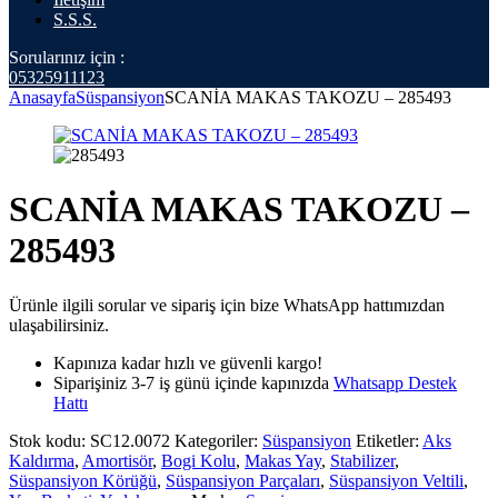
S.S.S.
Sorularınız için :
05325911123
Anasayfa
Süspansiyon
SCANİA MAKAS TAKOZU – 285493
SCANİA MAKAS TAKOZU –
285493
Ürünle ilgili sorular ve sipariş için bize WhatsApp hattımızdan
ulaşabilirsiniz.
Kapınıza kadar hızlı ve güvenli kargo!
Siparişiniz 3-7 iş günü içinde kapınızda
Whatsapp Destek
Hattı
Stok kodu:
SC12.0072
Kategoriler:
Süspansiyon
Etiketler:
Aks
Kaldırma
,
Amortisör
,
Bogi Kolu
,
Makas Yay
,
Stabilizer
,
Süspansiyon Körüğü
,
Süspansiyon Parçaları
,
Süspansiyon Veltili
,