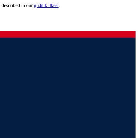
s described in our
gizlilik ilkesi
.