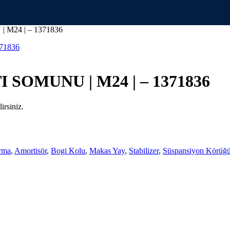
24 | – 1371836
SOMUNU | M24 | – 1371836
irsiniz.
rma
,
Amortisör
,
Bogi Kolu
,
Makas Yay
,
Stabilizer
,
Süspansiyon Körüğ