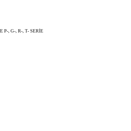
E P-, G-, R-, T- SERİE