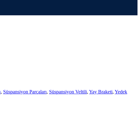
ü
,
Süspansiyon Parçaları
,
Süspansiyon Veltili
,
Yay Braketi
,
Yedek