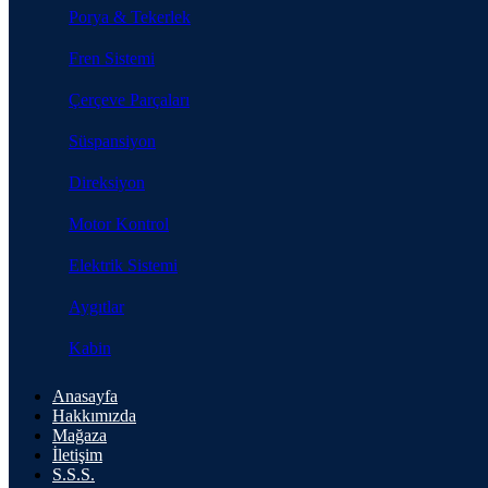
Porya & Tekerlek
Fren Sistemi
Çerçeve Parçaları
Süspansiyon
Direksiyon
Motor Kontrol
Elektrik Sistemi
Aygıtlar
Kabin
Anasayfa
Hakkımızda
Mağaza
İletişim
S.S.S.