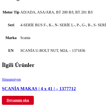
Motor Tip
AD/ADA, ASA/ARA, BT 200 B/I, BT 201 B/I
Seri
4-SERİE BUS F-, K-, N- SERİE L-, P-, G-, R-, S- SERİ
Marka
Scania
EN
SCANİA U-BOLT NUT, M24, – 1371836
İlgili Ürünler
Süspansiyon
SCANİA MAKAS | 4 x 41 | – 1377712
Devamını oku