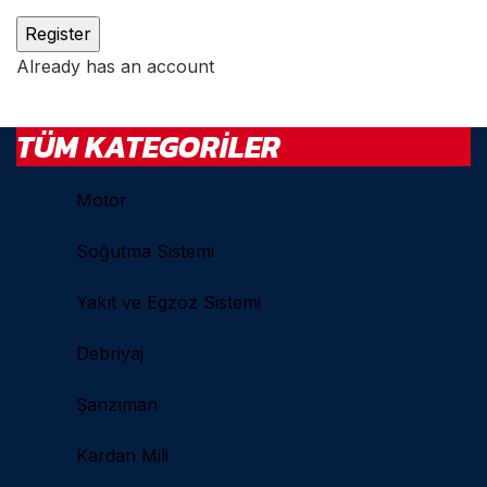
Already has an account
TÜM KATEGORILER
Motor
Soğutma Sistemi
Yakıt ve Egzoz Sistemi
Debriyaj
Şanzıman
Kardan Mili