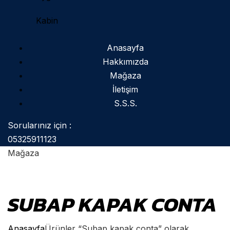
Kabin
Anasayfa
Hakkımızda
Mağaza
İletişim
S.S.S.
Sorularınız için :
05325911123
Mağaza
SUBAP KAPAK CONTA
Anasayfa
Ürünler “Subap kapak conta” olarak