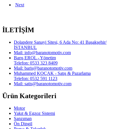
Next
İLETİŞİM
Dolapdere Sanayi Sitesi, 6 Ada No: 41 Başakşehir/
İSTANBUL
Mail: info@baranotomotiv.com
Barış EROL - Yönetim
Telefon: 0533 323 8409
Mail: baris@baranotomotiv.com
Muhammed KOÇAK - Satış & Pazarlama
Telefon: 0532 591 1123
Mail: satis@baranotomotiv.com
Ürün Kategorileri
Motor
Yakıt & Egzoz Sistemi
Şanzıman
Ön Dingil
Porya & Tekerlek