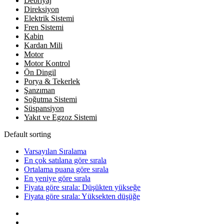
Debriyaj
Direksiyon
Elektrik Sistemi
Fren Sistemi
Kabin
Kardan Mili
Motor
Motor Kontrol
Ön Dingil
Porya & Tekerlek
Şanzıman
Soğutma Sistemi
Süspansiyon
Yakıt ve Egzoz Sistemi
Default sorting
Varsayılan Sıralama
En çok satılana göre sırala
Ortalama puana göre sırala
En yeniye göre sırala
Fiyata göre sırala: Düşükten yükseğe
Fiyata göre sırala: Yüksekten düşüğe