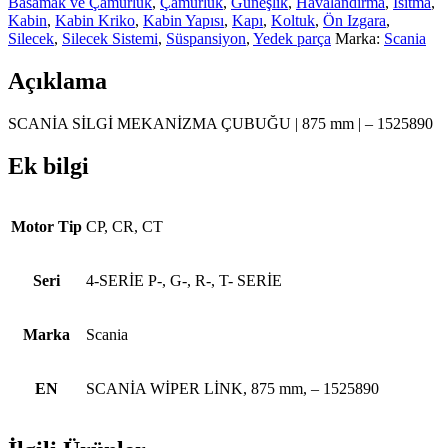
Basamak ve Çamurluk
,
Çamurluk
,
Güneşlik
,
Havalandırma
,
Isıtma
,
Kabin
,
Kabin Kriko
,
Kabin Yapısı
,
Kapı
,
Koltuk
,
Ön Izgara
,
Silecek
,
Silecek Sistemi
,
Süspansiyon
,
Yedek parça
Marka:
Scania
Açıklama
SCANİA SİLGİ MEKANİZMA ÇUBUĞU | 875 mm | – 1525890
Ek bilgi
Motor Tip
CP, CR, CT
Seri
4-SERİE P-, G-, R-, T- SERİE
Marka
Scania
EN
SCANİA WİPER LİNK, 875 mm, – 1525890