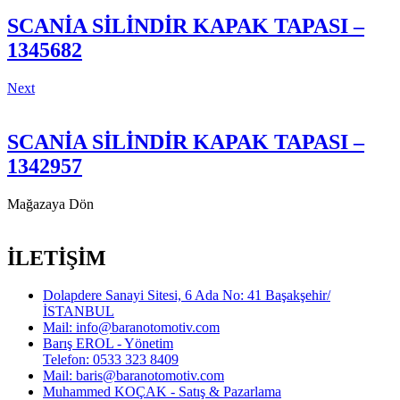
SCANİA SİLİNDİR KAPAK TAPASI –
1345682
Next
SCANİA SİLİNDİR KAPAK TAPASI –
1342957
Mağazaya Dön
İLETİŞİM
Dolapdere Sanayi Sitesi, 6 Ada No: 41 Başakşehir/
İSTANBUL
Mail: info@baranotomotiv.com
Barış EROL - Yönetim
Telefon: 0533 323 8409
Mail: baris@baranotomotiv.com
Muhammed KOÇAK - Satış & Pazarlama