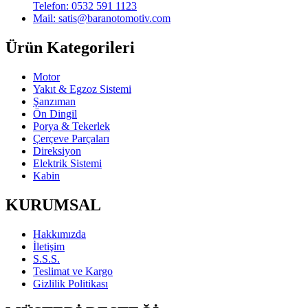
Telefon: 0532 591 1123
Mail: satis@baranotomotiv.com
Ürün Kategorileri
Motor
Yakıt & Egzoz Sistemi
Şanzıman
Ön Dingil
Porya & Tekerlek
Çerçeve Parçaları
Direksiyon
Elektrik Sistemi
Kabin
KURUMSAL
Hakkımızda
İletişim
S.S.S.
Teslimat ve Kargo
Gizlilik Politikası