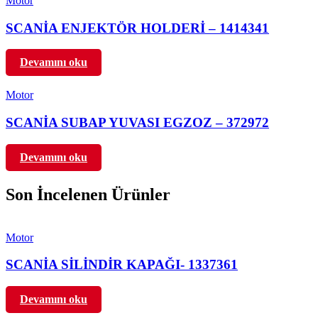
Motor
SCANİA ENJEKTÖR HOLDERİ – 1414341
Devamını oku
Motor
SCANİA SUBAP YUVASI EGZOZ – 372972
Devamını oku
Son İncelenen Ürünler
Motor
SCANİA SİLİNDİR KAPAĞI- 1337361
Devamını oku