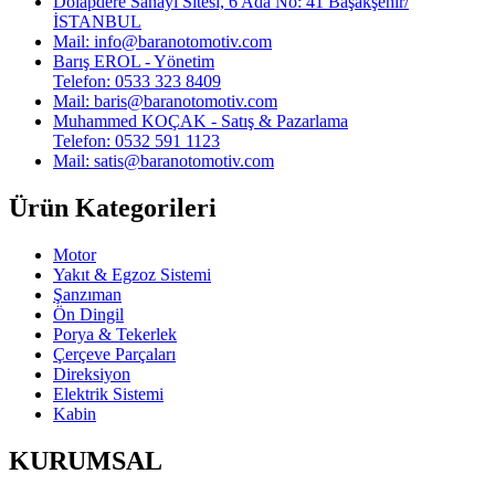
Dolapdere Sanayi Sitesi, 6 Ada No: 41 Başakşehir/
İSTANBUL
Mail: info@baranotomotiv.com
Barış EROL - Yönetim
Telefon: 0533 323 8409
Mail: baris@baranotomotiv.com
Muhammed KOÇAK - Satış & Pazarlama
Telefon: 0532 591 1123
Mail: satis@baranotomotiv.com
Ürün Kategorileri
Motor
Yakıt & Egzoz Sistemi
Şanzıman
Ön Dingil
Porya & Tekerlek
Çerçeve Parçaları
Direksiyon
Elektrik Sistemi
Kabin
KURUMSAL